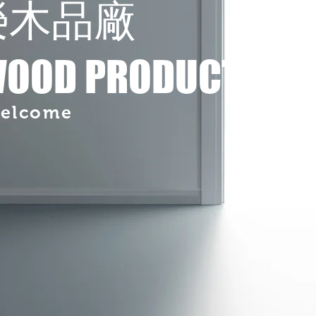
榮木品廠
WOOD​ PRODUCT
elcome