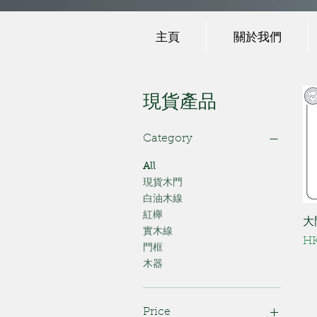
主頁
關於我們
現貨產品
Category
All
現貨木門
白油木線
紅櫸
大
實木線
Pr
HK
門框
木器
Price