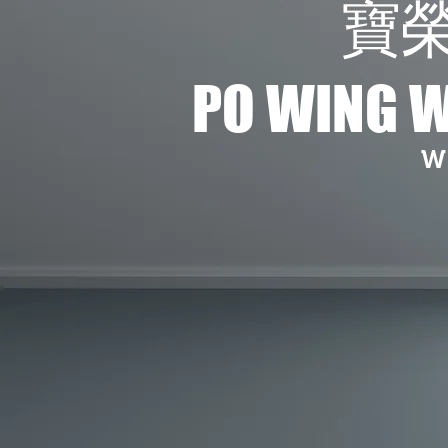
​寶
PO WING 
W