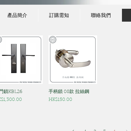
產品簡介
訂購需知
聯絡我們
門鎖KBL26
手柄鎖 08款 拉絲鋼
ice
Price
$1,300.00
HK$150.00