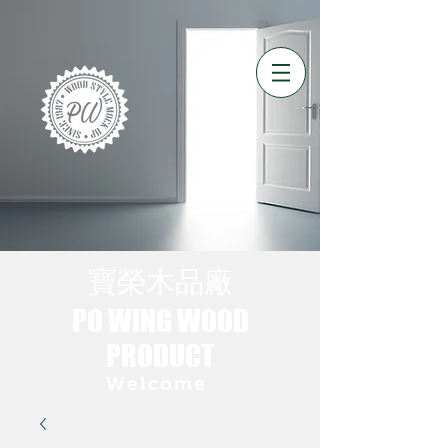
​寶榮木品廠
PO WING WOOD​
PRODUCT
Welcome