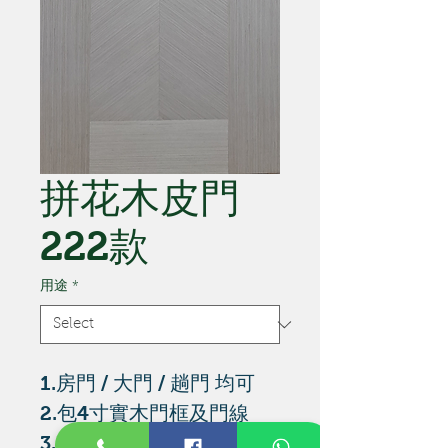
拼花木皮門
222款
用途
*
1.房門 / 大門 / 趟門 均可
2.包4寸實木門框及門線
3.包門鉸及珠鎖